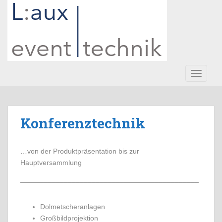
S
k
i
p
t
o
m
TOGGLE
a
i
n
Konferenztechnik
c
o
n
…von der Produktpräsentation bis zur
t
Hauptversammlung
e
n
_____________________________________________
t
_____
Dolmetscheranlagen
Großbildprojektion